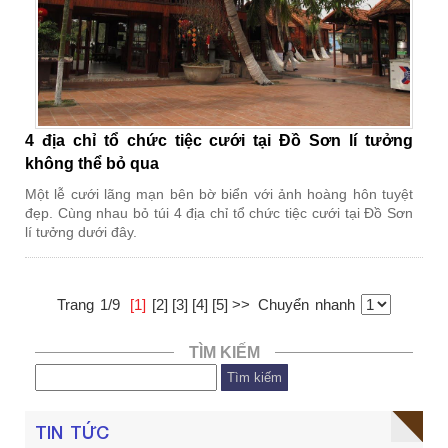
4 địa chỉ tổ chức tiệc cưới tại Đồ Sơn lí tưởng
không thể bỏ qua
Một lễ cưới lãng mạn bên bờ biển với ảnh hoàng hôn tuyệt
đẹp. Cùng nhau bỏ túi 4 địa chỉ tổ chức tiệc cưới tại Đồ Sơn
lí tưởng dưới đây.
Trang 1/9
[1]
[2]
[3]
[4]
[5]
>>
Chuyển nhanh
TÌM KIẾM
Tìm kiếm
TIN TỨC