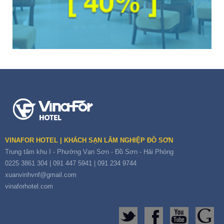
VINAFOR HOTEL | KHÁCH SẠN LÂM NGHIỆP ĐỒ SƠN
Trung tâm khu I - Phường Vạn Sơn - Đồ Sơn - Hải Phòng
0225 3861 304
|
091 447 5941
|
091 234 9744
xuanvinhvnf@gmail.com
vinaforhotel.com