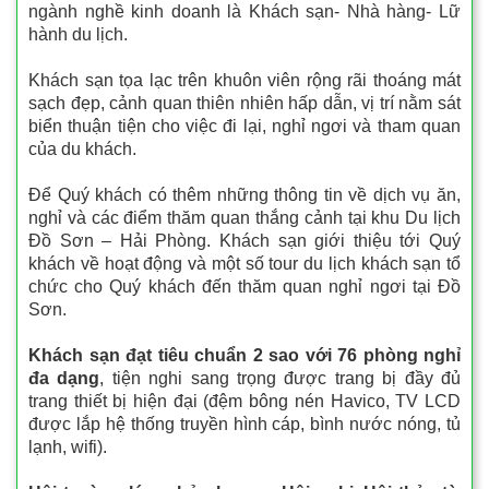
ngành nghề kinh doanh là Khách sạn- Nhà hàng- Lữ
hành du lịch.
Khách sạn tọa lạc trên khuôn viên rộng rãi thoáng mát
sạch đẹp, cảnh quan thiên nhiên hấp dẫn, vị trí nằm sát
biển thuận tiện cho việc đi lại, nghỉ ngơi và tham quan
của du khách.
Để Quý khách có thêm những thông tin về dịch vụ ăn,
nghỉ và các điểm thăm quan thắng cảnh tại khu Du lịch
Đồ Sơn – Hải Phòng. Khách sạn giới thiệu tới Quý
khách về hoạt động và một số tour du lịch khách sạn tổ
chức cho Quý khách đến thăm quan nghỉ ngơi tại Đồ
Sơn.
Khách sạn đạt tiêu chuẩn 2 sao với 76 phòng nghỉ
đa dạng
, tiện nghi sang trọng được trang bị đầy đủ
trang thiết bị hiện đại (đệm bông nén Havico, TV LCD
được lắp hệ thống truyền hình cáp, bình nước nóng, tủ
lạnh, wifi).