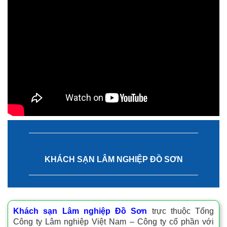
KHÁCH SẠN LÂM NGHIỆP ĐỒ SƠN
Khách sạn Lâm nghiệp Đồ Sơn
trực thuộc Tổng
Công ty Lâm nghiệp Việt Nam – Công ty cổ phần với