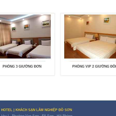
PHÒNG 3 GIƯỜNG ĐƠN
PHÒNG VIP 2 GIƯỜNG ĐÔ
 HOTEL | KHÁCH SẠN LÂM NGHIỆP ĐỒ SƠN
 khu I - Phường Vạn Sơn - Đồ Sơn - Hải Phòng