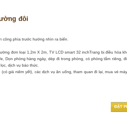
iường đôi
an công phía trước hướng nhìn ra biển.
iường đơn loại 1,2m X 2m, TV LCD smart 32 inchTrang bị điều hòa kh
ffe, Dọn phòng hàng ngày, dép đi trong phòng, có phòng tắm riêng, đi
 lọc, dịch vụ báo thức.
 (có giá niêm yết), các dịch vụ ăn uống, tham quan đi lại, mua vé máy
ĐẶT 