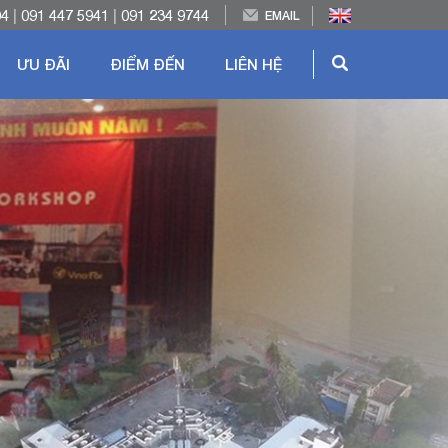
04
|
091 447 5941
|
091 234 9744
EMAIL
ƯU ĐÃI
ĐIỂM ĐẾN
LIÊN HỆ