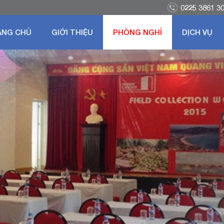
0225 3861 3
ANG CHỦ
GIỚI THIỆU
PHÒNG NGHỈ
DỊCH VỤ