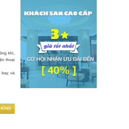
ông khí,
ện thoại
 bay, và
PHÒNG