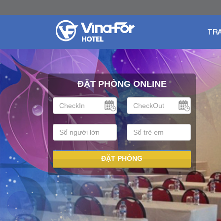
TR
ĐẶT PHÒNG ONLINE
ĐẶT PHÒNG